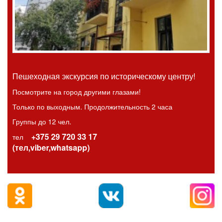
Пешеходная экскурсия по историческому центру!
Посмотрите на город другими глазами!
Только по выходным. Продолжительность 2 часа
Группы до 12 чел.
+375 29 720 33 17
тел
(тел,viber,whatsapp)