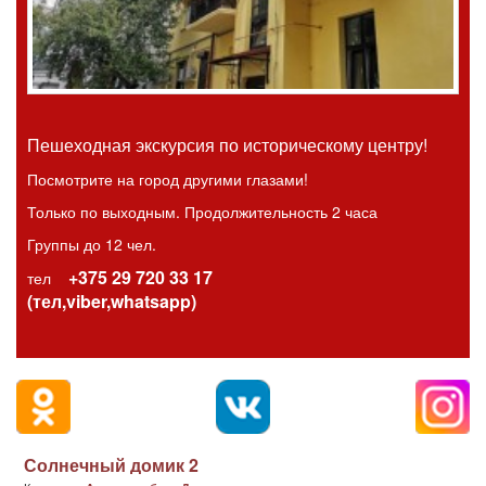
Пешеходная экскурсия по историческому центру!
Посмотрите на город другими глазами!
Только по выходным. Продолжительность 2 часа
Группы до 12 чел.
+375 29 720 33 17
тел
(тел,viber,whatsapp)
Солнечный домик 2