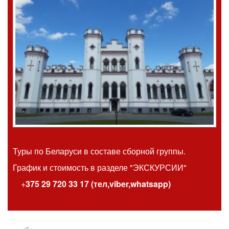
Туры по Беларуси в составе сборной группы.
График и стоимость
в разделе "ЭКСКУРСИИ"
+
375 29 720 33 17 (тел,viber,whatsapp)