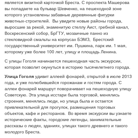
является визитной карточкой Бреста. С проспекта Машерова
вы попадаете на бульвар Шевченко, на пешеходной зоне
которого установлены забавные деревянные фигурки
животных-строителей. Вы увидите новые районы города,
выросшие за рекой, знаменитую стеллу Аист, гребной канал,
Воскресенский собор, БрГТУ, мозаичные панно из
стекловидной смальты на корпусах БЭМЗ, Брестский
государственный университет им. Пушкина, парк им. 1 мая,
которому уже более 100 лет, улицу и площадь Ленина.
С улицы Гоголя начинается пешеходная часть экскурсии,
которая позволит окунуться в историю тысячелетнего города.
Улица Гоголя
удивит аллеей фонарей, открытой в июле 2013
года, и уже полюбившейся горожанам и гостям города. С
аллеи фонарей маршрут поворачивает на пешеходную улицу
Советскую. Эта улица исстари была торговой, менялись
строения, менялись люди, но улица была и остается
привлекательной для прогулок, размещения торговых
объектов, кафе и ресторанов. Во время экскурсии вы узнаете
исторические факты, городские легенды, занимательные
рассказы о людях, зданиях, улицах такого древнего и такого
молодого Бреста.